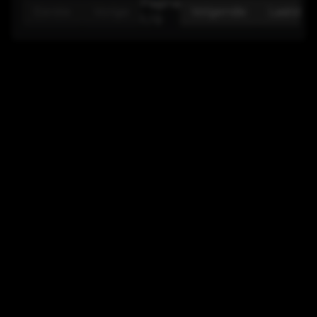
Pagina
Eerste
Vorige
Volgende
Laatste
1
/
0