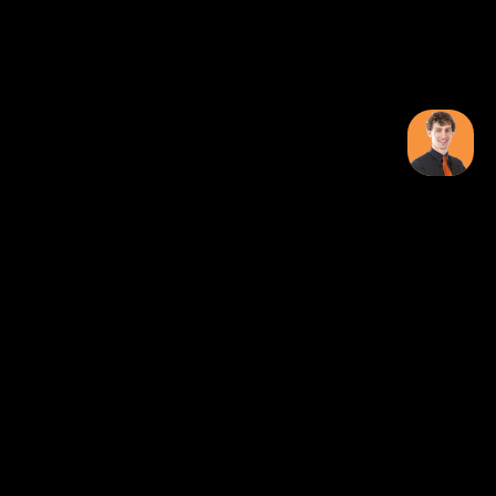
Over ONK Poker