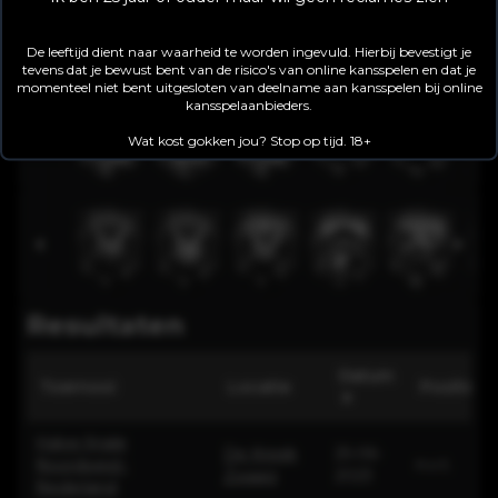
De leeftijd dient naar waarheid te worden ingevuld. Hierbij bevestigt je
tevens dat je bewust bent van de risico's van online kansspelen en dat je
momenteel niet bent uitgesloten van deelname aan kansspelen bij online
kansspelaanbieders.
Wat kost gokken jou? Stop op tijd. 18+
Resultaten
Datum
Toernooi
Locatie
Positie
▼
Halve finale
De Kreek
25-06-
Noordwest-
n.v.t.
Zwaag
2023
Nederland