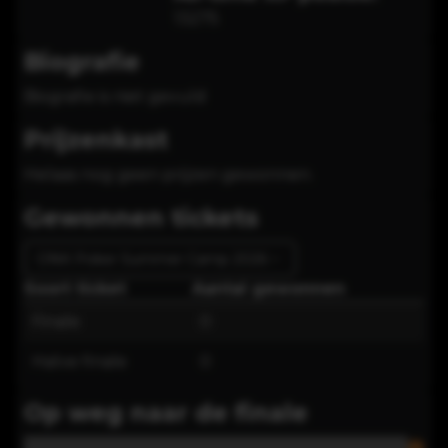
13275
Biografie
Biografie is niet gevuld
Prijzenkast
Helaas nog geen prijzen gewonnen.
Gewonnen tickets
ONK Poker Summer Camp 2026
Soort ticket
Aantal gewonnen
Finale
0
Halve finale
0
Op weg naar de finale