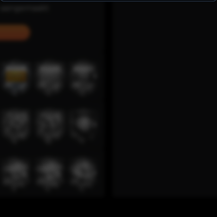
t aangemaakt