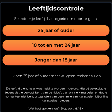
Leeftijdscontrole
152
Selecteer je leeftijdscategorie om door te gaan.
Resultaten
25 jaar of ouder
Toernooi
18 tot en met 24 jaar
Pokerkampioenschap van
Steenbergen
Jonger dan 18 jaar
Pokerkampioenschap van
Zevenbergen
Ik ben 25 jaar of ouder maar wil geen reclames zien
Eerste
Vorige
De leeftijd dient naar waarheid te worden ingevuld. Hierbij bevestigt je
tevens dat je bewust bent van de risico's van online kansspelen en dat je
momenteel niet bent uitgesloten van deelname aan kansspelen bij online
kansspelaanbieders.
carrière
Wat kost gokken jou? Stop op tijd. 18+