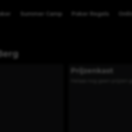
oker
Summer Camp
Poker Regels
Onli
Berg
Prijzenkast
Helaas nog geen prijzen