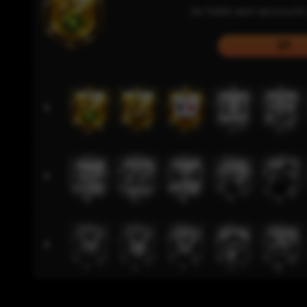
Je hebt een accoun
1
/
1