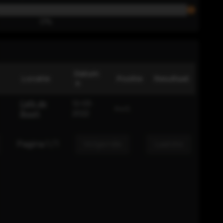
0
%
Datum
Locatie
Positie
Resultaat
▼
Café de
12-03-
n.v.t.
Buurt
2022
Pagina
1
/
1
Volgende
Laatste