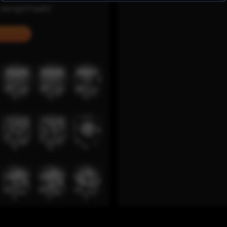
t aangemaakt