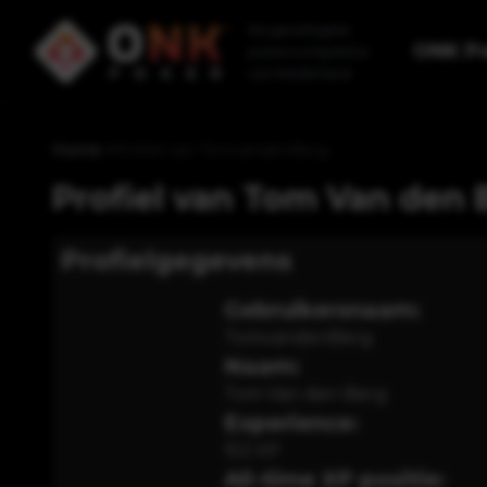
De gezelligste
ONK P
pokercompetitie
van Nederland
Home
>
Profiel van TomvandenBerg
Profiel van
Tom Van den 
Profielgegevens
Gebruikersnaam:
TomvandenBerg
Naam:
Tom Van den Berg
Experience:
153
XP
All-time XP positie: