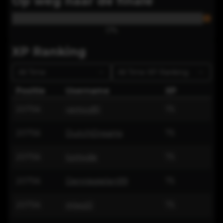
Op weg naar de finale
0
%
XP Ranking
All Time
All Time
XP Ranking
Positie
Username
XP
20756
remco81
75
20756
DutchDreams
75
20756
tomvde
75
20756
Dennisgielen99
75
20756
mjwz0
75