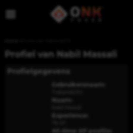
Home
>
Profiel van Trabands010
Profiel van
Nabil Massali
Profielgegevens
Gebruikersnaam:
Trabands010
Naam:
Nabil Massali
Experience:
78
XP
All-time XP positie: