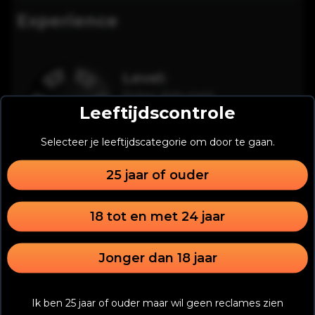
Experience
Level:
Poker debutant
Leeftijdscontrole
Volgende level:
Gelegenheidspokeraar
Selecteer je leeftijdscategorie om door te gaan.
25 jaar of ouder
Achievements
18 tot en met 24 jaar
Begin je pokercarrière
Jonger dan 18 jaar
Je hebt een account aangemaakt
1
/
1
Ik ben 25 jaar of ouder maar wil geen reclames zien