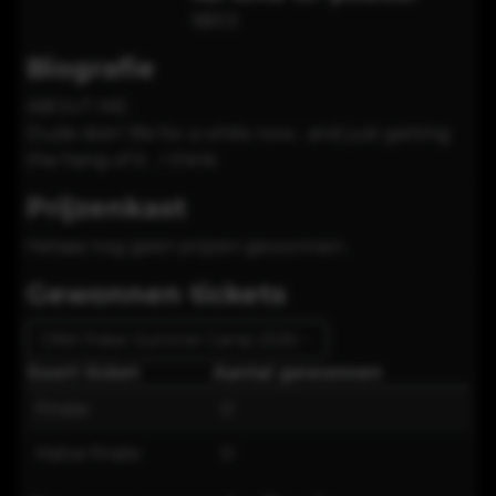
6803
Biografie
ABOUT ME:
Dude doin' life for a while now... and just getting
the hang of it... I think
Prijzenkast
Helaas nog geen prijzen gewonnen.
Gewonnen tickets
ONK Poker Summer Camp 2026
Soort ticket
Aantal gewonnen
Finale
0
Halve finale
0