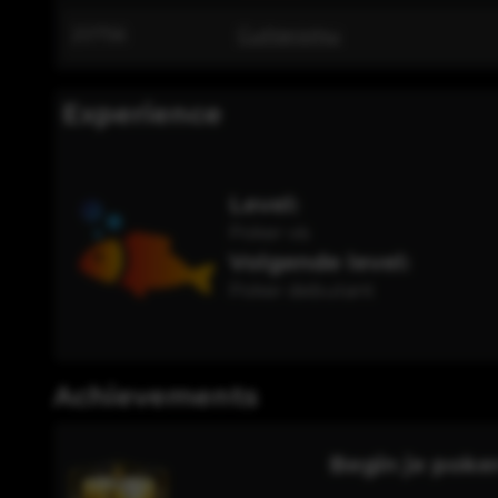
20756
Cutteromu
Experience
Level:
Poker vis
Volgende level:
Poker debutant
Achievements
Begin je poker