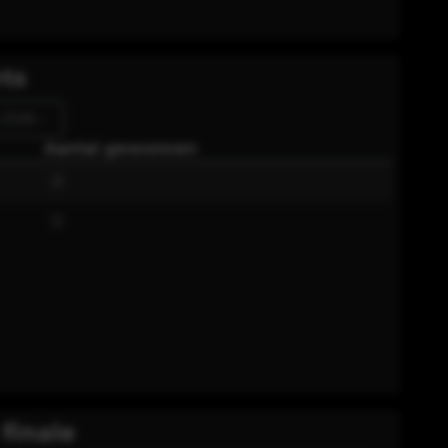
ts
2026
Aantal gewonnen
0
0
finale