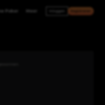
ne Poker
Meer
Inloggen
Registreren
 gewonnen.