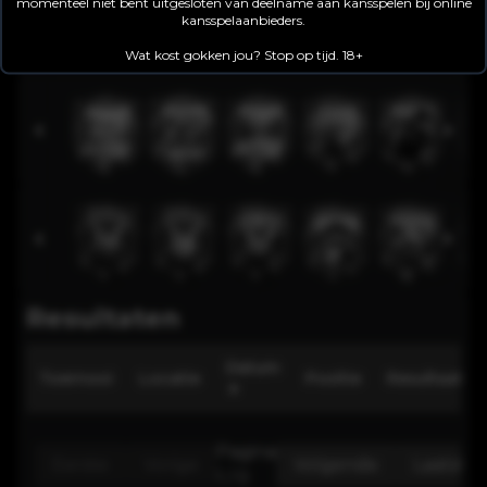
momenteel niet bent uitgesloten van deelname aan kansspelen bij online
kansspelaanbieders.
Wat kost gokken jou? Stop op tijd. 18+
Resultaten
Datum
Toernooi
Locatie
Positie
Resultaat
▼
Pagina
Eerste
Vorige
Volgende
Laatste
1
/
0