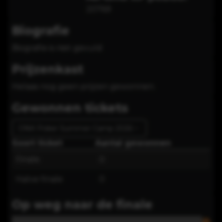
20769
Biografie
Biografie is niet gevuld
Prijzenkast
Helaas nog geen prijzen gewonnen.
Gewonnen tickets
ONK Poker Summer Camp 2026
Soort ticket
Aantal gewonnen
Finale
0
Halve finale
0
Op weg naar de finale