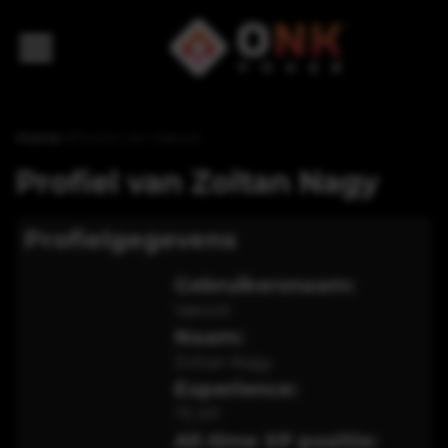
Home
>
Profiel van Vakzoli
Profiel van
Zoltan Nagy
Profielgegevens
Gebruikersnaam:
Vakzoli
Naam:
Zoltan Nagy
Experience:
75
XP
All-time XP positie: