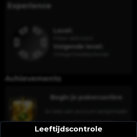
Experience
Level:
Poker debutant
Volgende level:
Gelegenheidspokeraar
Achievements
Begin je pokercarrière
Je hebt een account aangemaakt
1
/
1
Leeftijdscontrole