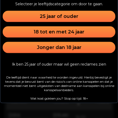
Selecteer je leeftijdscategorie om door te gaan.
25 jaar of ouder
18 tot en met 24 jaar
Jonger dan 18 jaar
Ik ben 25 jaar of ouder maar wil geen reclames zien
De leeftijd dient naar waarheid te worden ingevuld. Hierbij bevestigt je
tevens dat je bewust bent van de risico's van online kansspelen en dat je
Resultaten
momenteel niet bent uitgesloten van deelname aan kansspelen bij online
kansspelaanbieders.
Wat kost gokken jou? Stop op tijd. 18+
Datum
Toernooi
Locatie
Positie
R
▼
Online
Wijk aan
16-02-