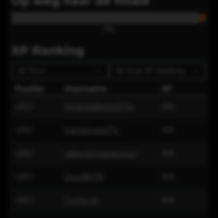
Op weg naar de finale
0
%
XP Ranking
All Time
All Time
XP Ranking
Positie
Username
XP
4150
MirandaBoots1714
169
4150
HansKnol4712
169
4150
ValentijnVagevuur
169
4150
Dowi8076
169
4150
Tycho th
169