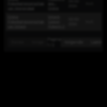
04-02-
Pokerkampioenschap
app -
n.v.t.
2024
van Veenendaal
Online
Online
Sittard-
02-02-
Pokerkampioenschap
Geleen
n.v.t.
2024
van Sittard
Pokerrrr 2
Pagina
Eerste
Vorige
Volgende
Laatste
1
/
2