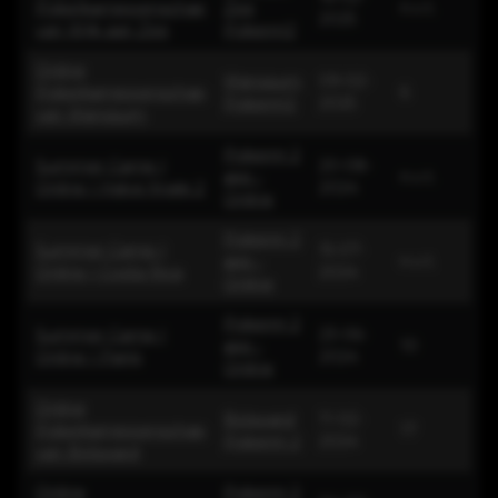
Pokerkampioenschap
Zee
n.v.t.
2025
van Wijk aan Zee
Pokerrrr2
Online
Wanssum
09-02-
K
Pokerkampioenschap
6
Pokerrrr2
2025
t
van Wanssum
Pokerrrr 2
Summer Camp |
20-08-
app -
n.v.t.
Online | Halve finale 2
2024
Online
Pokerrrr 2
Summer Camp |
15-07-
app -
n.v.t.
Online | Costa Rica
2024
Online
Pokerrrr 2
H
Summer Camp |
23-06-
app -
10
fi
Online | Parijs
2024
Online
t
Online
Bolsward
11-02-
Pokerkampioenschap
17
W
Pokerrrr 2
2024
van Bolsward
Online
Pokerrrr 2