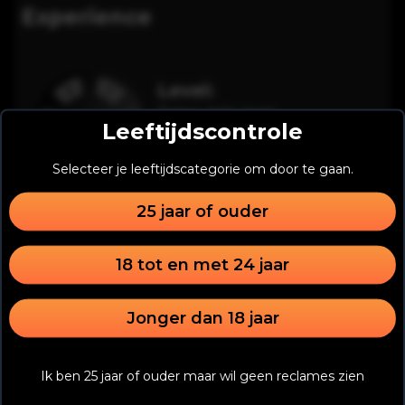
Experience
Level:
Poker debutant
Leeftijdscontrole
Volgende level:
Gelegenheidspokeraar
Selecteer je leeftijdscategorie om door te gaan.
25 jaar of ouder
Achievements
18 tot en met 24 jaar
Begin je pokercarrière
Jonger dan 18 jaar
Je hebt een account aangemaakt
1
/
1
Ik ben 25 jaar of ouder maar wil geen reclames zien