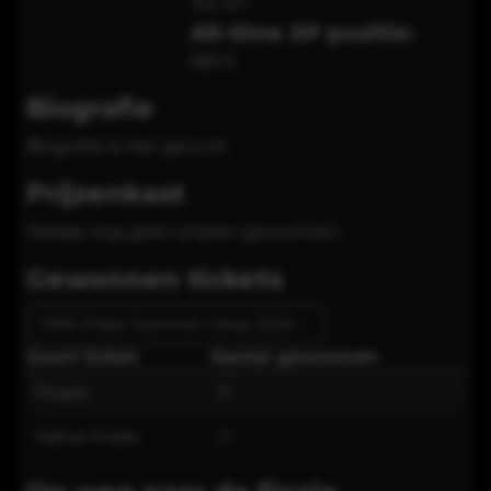
150
XP
All-time XP positie:
6803
Biografie
Biografie is niet gevuld
Prijzenkast
Helaas nog geen prijzen gewonnen.
Gewonnen tickets
ONK Poker Summer Camp 2026
Soort ticket
Aantal gewonnen
Finale
0
Halve finale
0