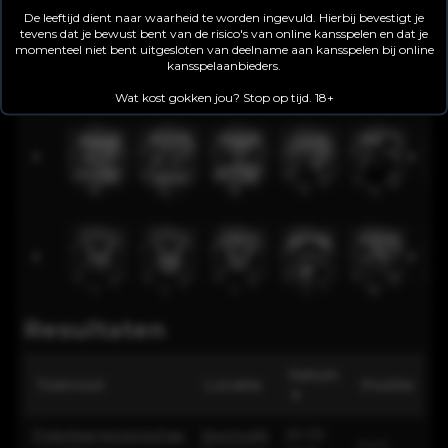
De leeftijd dient naar waarheid te worden ingevuld. Hierbij bevestigt je
tevens dat je bewust bent van de risico's van online kansspelen en dat je
momenteel niet bent uitgesloten van deelname aan kansspelen bij online
kansspelaanbieders.
Wat kost gokken jou? Stop op tijd. 18+
Resultaten
Datum
Toernooi
Locatie
Positie
R
▼
Pokerkampioenschap
Sportcafé
26-05-
n.v.t.