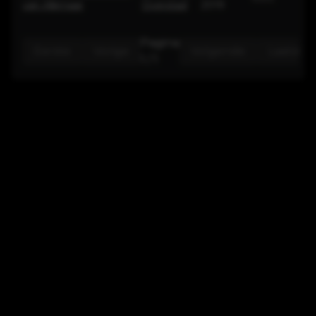
van Alkmaar
Overstad
2019
Pagina
Eerste
Vorige
Volgende
Laatste
1
/
1