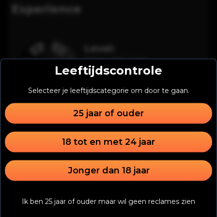
Experience
Level:
Poker debutant
Leeftijdscontrole
Volgende level:
Gelegenheidspokeraar
Selecteer je leeftijdscategorie om door te gaan.
25 jaar of ouder
Achievements
18 tot en met 24 jaar
Begin je pokercarrière
Jonger dan 18 jaar
Je hebt een account aangemaakt
1
/
1
Ik ben 25 jaar of ouder maar wil geen reclames zien