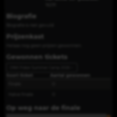
16291
Biografie
Biografie is niet gevuld
Prijzenkast
Helaas nog geen prijzen gewonnen.
Gewonnen tickets
ONK Poker Summer Camp 2026
Soort ticket
Aantal gewonnen
Finale
0
Halve finale
0
Op weg naar de finale