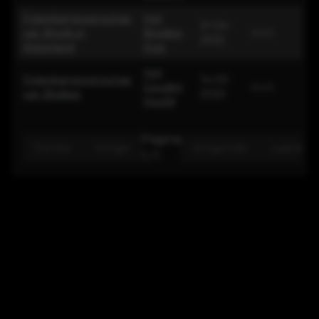
Pokerkampioenschap
Het
21-04-
van Broek in
Broeker
n.v.t.
2022
Waterland
Huis
Het
Pokerkampioenschap
14-03-
Gouden
n.v.t.
van Blokker
2020
Hoofd
Pagina
Eerste
Vorige
Volgende
Laatste
1
/
1