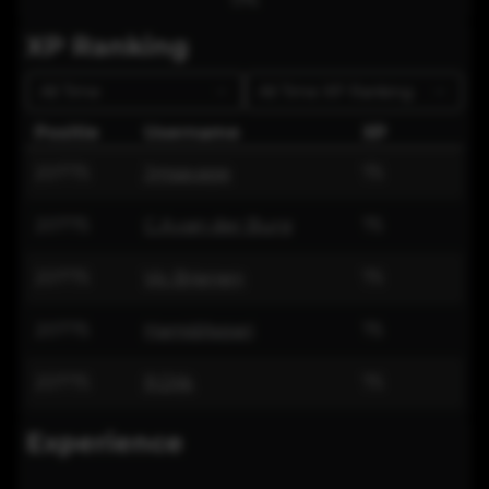
XP Ranking
All Time
All Time
XP Ranking
Positie
Username
XP
20775
Jmsavage
75
20775
C.A.van der Burg
75
20775
Vic Brienen
75
20775
HamidAsgari
75
20775
R.Dijk
75
Experience