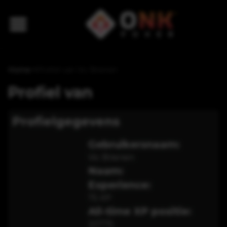
Home
>
Profiel van Vic Brienen
Profiel van
Profielgegevens
Gebruikersnaam:
Vic Brienen
Naam:
Experience:
75
XP
All-time XP positie:
20775