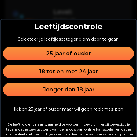
Level:
Poker vis
Leeftijdscontrole
Volgende level:
Poker debutant
Selecteer je leeftijdscategorie om door te gaan.
25 jaar of ouder
Achievements
18 tot en met 24 jaar
Begin je pokercarrière
Jonger dan 18 jaar
Je hebt een account aangemaakt
1
/
1
Ik ben 25 jaar of ouder maar wil geen reclames zien
De leeftijd dient naar waarheid te worden ingevuld. Hierbij bevestigt je
tevens dat je bewust bent van de risico's van online kansspelen en dat je
momenteel niet bent uitgesloten van deelname aan kansspelen bij online