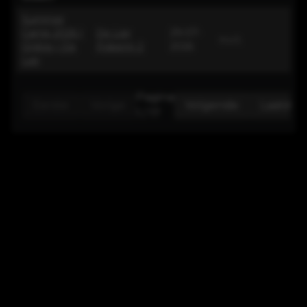
Summer
Camp 2026 |
De Lier
29-07-
n.v.t.
Online | De
Pokerrrr 2
2026
Lier
Pagina
Eerste
Vorige
Volgende
Laatste
1
/
17