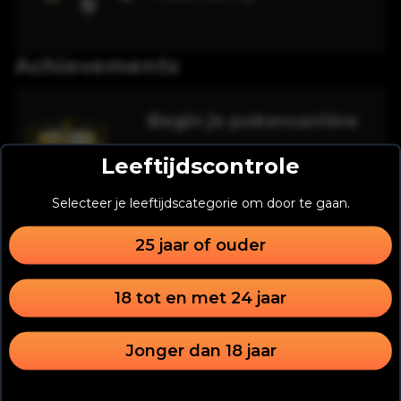
Achievements
Begin je pokercarrière
Leeftijdscontrole
Je hebt een account aangemaakt
Selecteer je leeftijdscategorie om door te gaan.
1
/
1
25 jaar of ouder
18 tot en met 24 jaar
Jonger dan 18 jaar