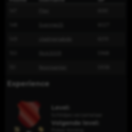
147
Flex
6061
148
Svennie25
6027
149
vladmenabde
6019
150
Rick3009
5968
151
Noorpanter
5938
Experience
Level:
Schildjes verzamelaar
Volgende level:
Poker Koning