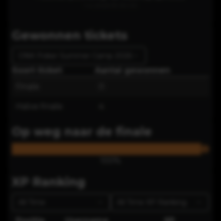
1-4-2026 19:30:00
Gewonnen tickets
ONK Poker Summer Camp 2026
Soort ticket
Aantal gewonnen
Finale
0
Halve finale
4
Op weg naar de finale
100
%
XP Ranking
All Time
All Time
XP Ranking
Positie
Username
XP