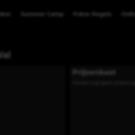
oker
Summer Camp
Poker Regels
Onli
Wal
Prijzenkast
Helaas nog geen prijzen