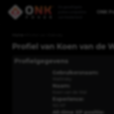
De gezelligste
ONK P
pokercompetitie
van Nederland
Home
>
Profiel van Wallinsky
Profiel van
Koen van de 
Profielgegevens
Gebruikersnaam:
Wallinsky
Naam:
Koen van de Wal
Experience:
163
XP
All-time XP positie: