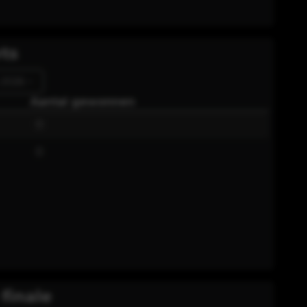
ts
2026
Aantal gewonnen
0
0
finale