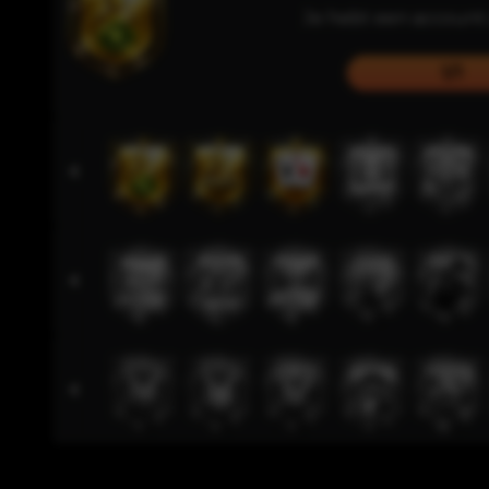
Je hebt een accoun
1
/
1