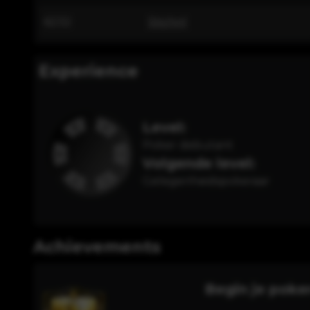
6232
Stichnl
Experience
Level:
Poker debutant
Volgende level:
Gelegenheidspokeraar
Achievements
Begin je poker