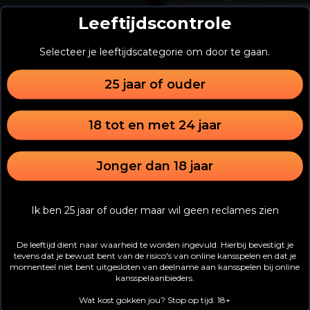
Leeftijdscontrole
151
Selecteer je leeftijdscategorie om door te gaan.
Resultaten
25 jaar of ouder
Toernooi
18 tot en met 24 jaar
Pokerkampioenschap van
Bergen Op Zoom
Jonger dan 18 jaar
Pokerkampioenschap van
Hoogerheide
Ik ben 25 jaar of ouder maar wil geen reclames zien
Eerste
Vorige
De leeftijd dient naar waarheid te worden ingevuld. Hierbij bevestigt je
tevens dat je bewust bent van de risico's van online kansspelen en dat je
momenteel niet bent uitgesloten van deelname aan kansspelen bij online
kansspelaanbieders.
carrière
Wat kost gokken jou? Stop op tijd. 18+