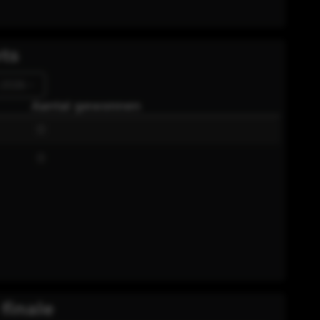
ts
2026
Aantal gewonnen
0
0
finale