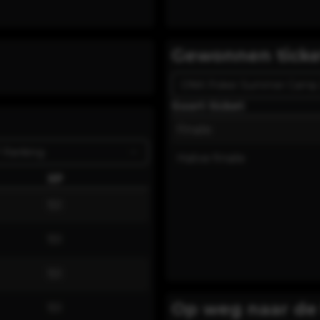
Gewonnen ticke
ONK Poker Summer Camp 
Soort ticket
Finale
 Ranking
Halve finale
XP
151
151
151
Op weg naar de 
151