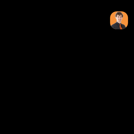
Over ONK Poker
Over Ons
Veelgestelde Vragen
In Contact Komen Met Ons?