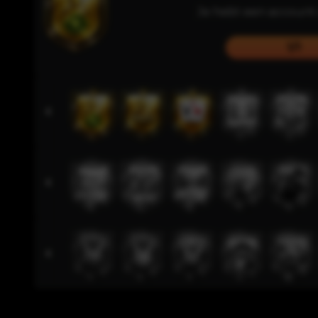
Je hebt een accoun
1
/
1