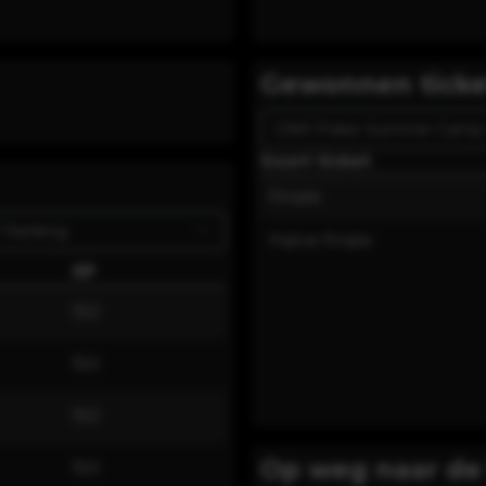
Gewonnen ticke
ONK Poker Summer Camp 
Soort ticket
Finale
 Ranking
Halve finale
XP
150
150
150
Op weg naar de 
150