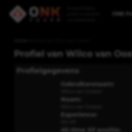
De gezelligste
ONK P
pokercompetitie
van Nederland
Home
>
Profiel van Wilco van Oosten
Profiel van
Wilco van Oo
Profielgegevens
Gebruikersnaam:
Wilco van Oosten
Naam:
Wilco van Oosten
Experience:
150
XP
All-time XP positie: