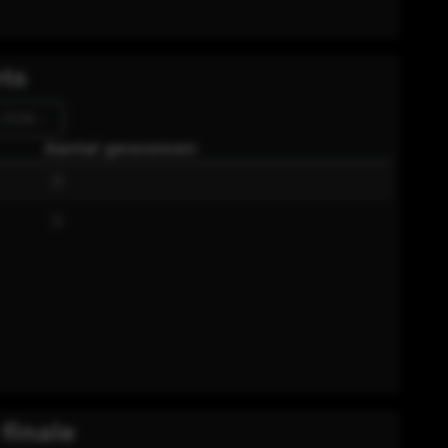
ts
2026
Aantal gewonnen
0
0
finale