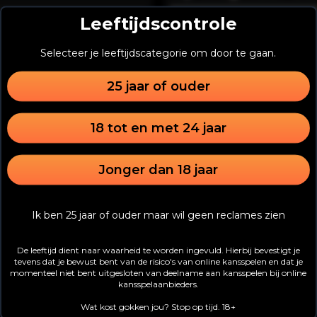
Leeftijdscontrole
150
Selecteer je leeftijdscategorie om door te gaan.
Resultaten
25 jaar of ouder
Toernooi
18 tot en met 24 jaar
Pokerkampioenschap van A
aan den Rijn
Jonger dan 18 jaar
Eerste
Vorige
Ik ben 25 jaar of ouder maar wil geen reclames zien
De leeftijd dient naar waarheid te worden ingevuld. Hierbij bevestigt je
tevens dat je bewust bent van de risico's van online kansspelen en dat je
momenteel niet bent uitgesloten van deelname aan kansspelen bij online
kansspelaanbieders.
carrière
Wat kost gokken jou? Stop op tijd. 18+