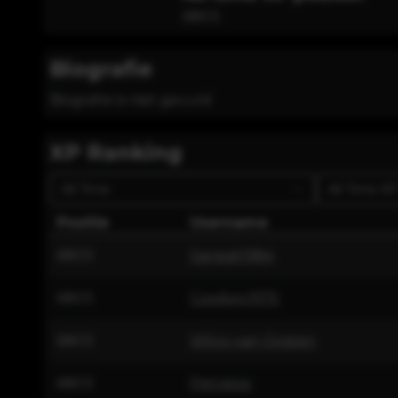
6803
Biografie
Biografie is niet gevuld
XP Ranking
All Time
All Time
XP
Positie
Username
6803
Sanpat1984
6803
Cowboy1975
6803
Wilco van Oosten
6803
Petrajop