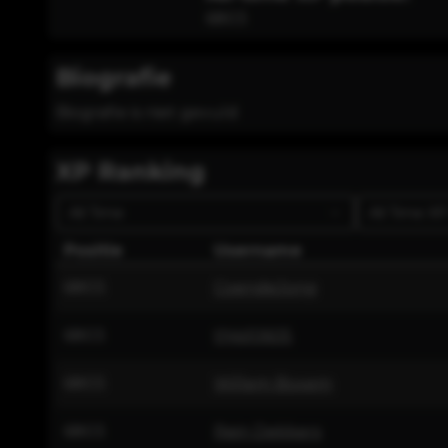
6803
Biografie
Biografie is niet gevuld
XP Ranking
All Time
All Time
XP
Positie
Username
6803
CoendeJong
6803
thijs10605
6803
Willem Boxem
6803
Rein Dekkers