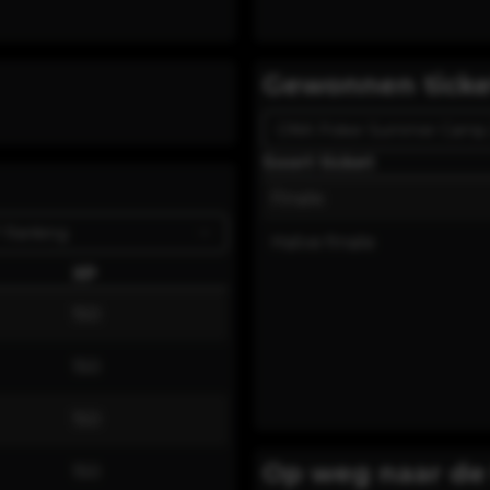
Gewonnen ticke
ONK Poker Summer Camp 
Soort ticket
Finale
 Ranking
Halve finale
XP
150
150
150
Op weg naar de 
150