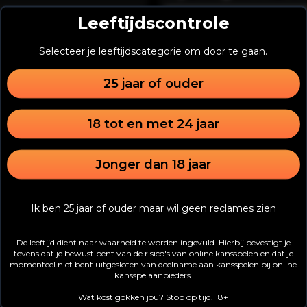
Leeftijdscontrole
186
Selecteer je leeftijdscategorie om door te gaan.
Resultaten
25 jaar of ouder
Toernooi
18 tot en met 24 jaar
Pokerkampioenschap van
Wervershoof
Jonger dan 18 jaar
Pokerkampioenschap van
Blokker
Ik ben 25 jaar of ouder maar wil geen reclames zien
Online Pokerkampioenscha
van Heilo
De leeftijd dient naar waarheid te worden ingevuld. Hierbij bevestigt je
tevens dat je bewust bent van de risico's van online kansspelen en dat je
Online Pokerkampioenscha
momenteel niet bent uitgesloten van deelname aan kansspelen bij online
van Harkema
kansspelaanbieders.
carrière
Halve finale 1 ONK Poker
Wat kost gokken jou? Stop op tijd. 18+