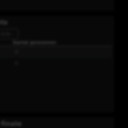
ts
2026
Aantal gewonnen
0
0
finale