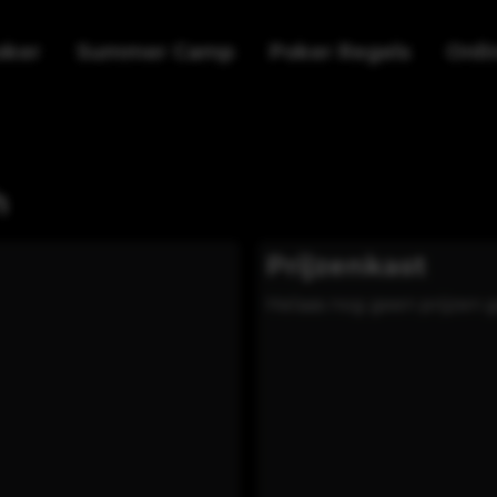
oker
Summer Camp
Poker Regels
Onli
h
Prijzenkast
Helaas nog geen prijzen