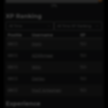
0
%
XP Ranking
All Time
All Time
XP Ranking
Positie
Username
XP
6803
Hgm
150
6803
AZAlkmaar
150
6803
Wim
150
6803
Detlev
150
6803
H.w.f. krijgsman
150
Experience