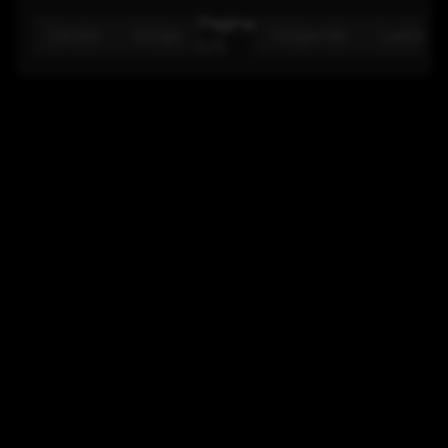
Pagina
Eerste
Vorige
Volgende
Laatste
1
/
1