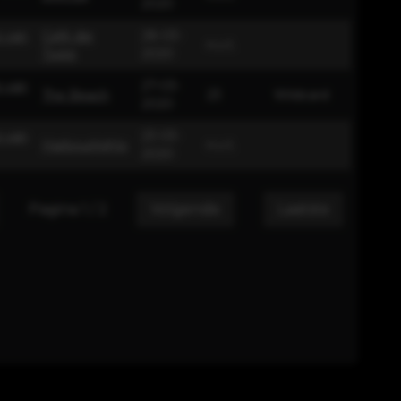
2020
 van
Café die
28-03-
n.v.t.
Twee
2020
 van
27-03-
The Beach
23
Wildcard
2020
 van
23-03-
Harbourlights
n.v.t.
2020
Pagina
1
/
2
Volgende
Laatste