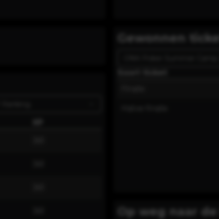
Gewonnen ticke
ONK Poker Summer Camp 
Soort ticket
Finale
 Ranking
Halve finale
XP
361
361
361
Op weg naar de 
361