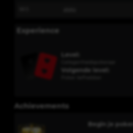
1813
aleks
Experience
Level:
Gelegenheidspokeraar
Volgende level:
Poker liefhebber
Achievements
Begin je poker