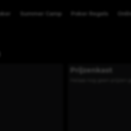
oker
Summer Camp
Poker Regels
Onli
n
Prijzenkast
Helaas nog geen prijzen