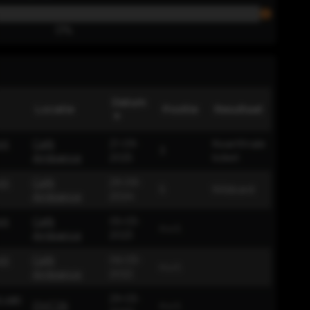
0
%
Datum
Locatie
Positie
Resultaat
▼
nt
Café
21-09-
Kwartfinale
3
Ambiance
2025
ticket
nt
Café
29-09-
5
Wildcard
Ambiance
2024
nt
Café
05-03-
n.v.t.
Ambiance
2023
nt
Café
06-03-
n.v.t.
Ambiance
2022
 van
29-03-
DVC'26
n.v.t.