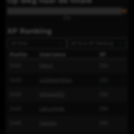
Op weg naar de finale
0
%
XP Ranking
All Time
All Time
XP Ranking
Positie
Username
XP
2445
Henri
256
2445
xxDigger55xx
256
2445
Winke202
256
2445
Lahumme
256
2445
Cayote
256