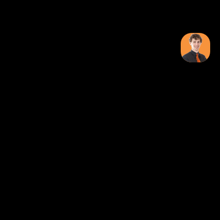
Over ONK Poker
Over Ons
Veelgestelde Vragen