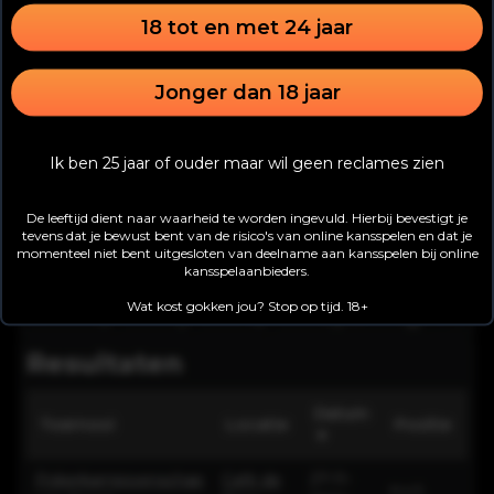
18 tot en met 24 jaar
Jonger dan 18 jaar
Ik ben 25 jaar of ouder maar wil geen reclames zien
De leeftijd dient naar waarheid te worden ingevuld. Hierbij bevestigt je
tevens dat je bewust bent van de risico's van online kansspelen en dat je
momenteel niet bent uitgesloten van deelname aan kansspelen bij online
kansspelaanbieders.
Wat kost gokken jou? Stop op tijd. 18+
Resultaten
Datum
Toernooi
Locatie
Positie
R
▼
Pokerkampioenschap
Café de
27-11-
n.v.t.