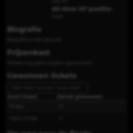
256
XP
All-time XP positie:
2445
Biografie
Biografie is niet gevuld
Prijzenkast
Helaas nog geen prijzen gewonnen.
Gewonnen tickets
ONK Poker Summer Camp 2026
Soort ticket
Aantal gewonnen
Finale
0
Halve finale
0