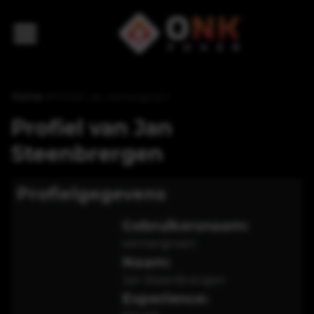
Home
>
Profiel van winnergroen
Profiel van
Jan
Steenbrergen
Profielgegevens
Gebruikersnaam:
winnergroen
Naam:
Jan Steenbrergen
Experience: