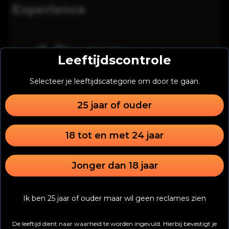
Experience
Level:
Leeftijdscontrole
Poker debutant
Volgende level:
Selecteer je leeftijdscategorie om door te gaan.
Gelegenheidspokeraar
25 jaar of ouder
Achievements
18 tot en met 24 jaar
Begin je pokercarrière
Jonger dan 18 jaar
Je hebt een account aangemaakt
Ik ben 25 jaar of ouder maar wil geen reclames zien
1
/
1
De leeftijd dient naar waarheid te worden ingevuld. Hierbij bevestigt je