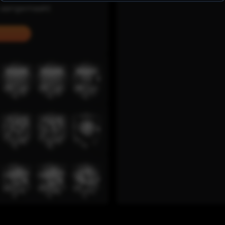
t aangemaakt