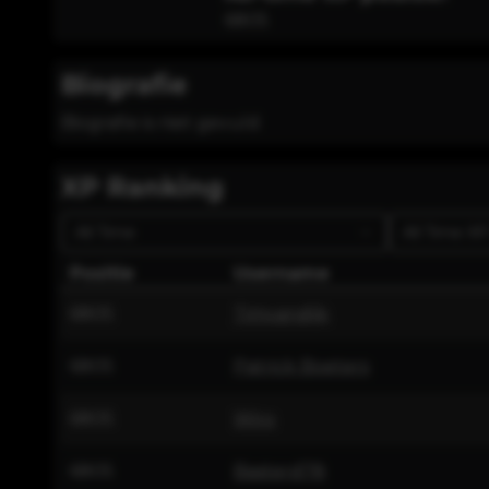
6805
Biografie
Biografie is niet gevuld
XP Ranking
All Time
All Time
XP
Positie
Username
6805
Timvandijk
6805
Patrick Boeters
6805
Wiro
6805
Basterd78