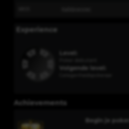
6805
Kalkbrenner
Experience
Level:
Poker debutant
Volgende level:
Gelegenheidspokeraar
Achievements
Begin je poker