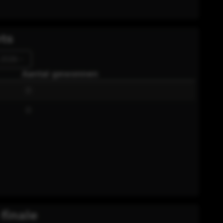
ts
2026
Aantal gewonnen
0
0
finale