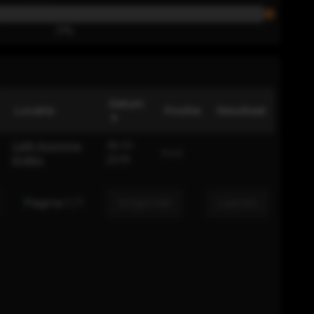
0
%
Datum
Locatie
Positie
Resultaat
▼
Café Kromme
18-01-
n.v.t.
Knilles
2019
Pagina
1
/
1
Volgende
Laatste