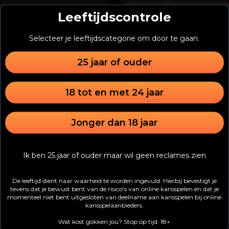
Leeftijdscontrole
150
Selecteer je leeftijdscategorie om door te gaan.
Resultaten
25 jaar of ouder
Toernooi
18 tot en met 24 jaar
Pokerkampioenschap van
Akkrum
Jonger dan 18 jaar
Eerste
Vorige
Ik ben 25 jaar of ouder maar wil geen reclames zien
De leeftijd dient naar waarheid te worden ingevuld. Hierbij bevestigt je
tevens dat je bewust bent van de risico's van online kansspelen en dat je
momenteel niet bent uitgesloten van deelname aan kansspelen bij online
kansspelaanbieders.
carrière
Wat kost gokken jou? Stop op tijd. 18+