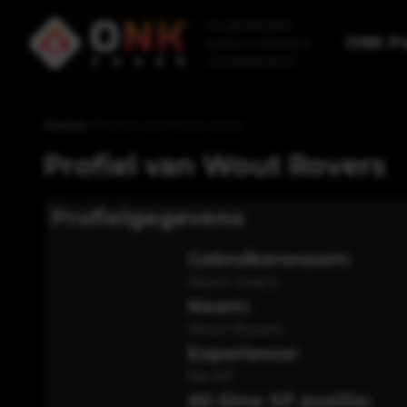
De gezelligste
ONK P
pokercompetitie
van Nederland
Home
>
Profiel van Wout rovers
Profiel van
Wout Rovers
Profielgegevens
Gebruikersnaam:
Wout rovers
Naam:
Wout Rovers
Experience:
164
XP
All-time XP positie: