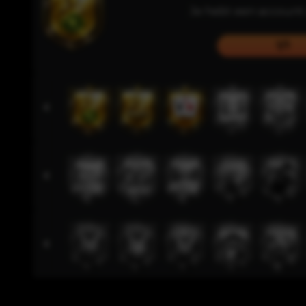
Je hebt een accoun
1
/
1