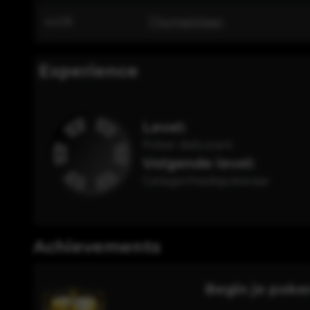
4428
ThomasVisser
Experience
Level:
Poker debutant
Volgende level:
Gelegenheidspokeraar
Achievements
Begin je poker