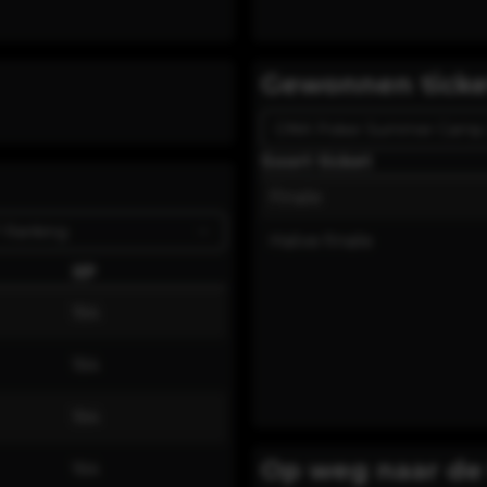
Gewonnen ticke
ONK Poker Summer Camp 
Soort ticket
Finale
 Ranking
Halve finale
XP
164
164
164
Op weg naar de 
164