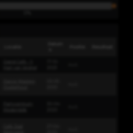
0
%
Datum
Locatie
Positie
Resultaat
▼
Grand Café - 't
17-10-
n.v.t.
Hart van Veghel
2023
Dance Masters
03-05-
n.v.t.
Oosterhout
2020
Partycentrum
30-04-
n.v.t.
Medemblik
2020
Café Zaal
27-04-
n.v.t.
Kleijngeld
2020