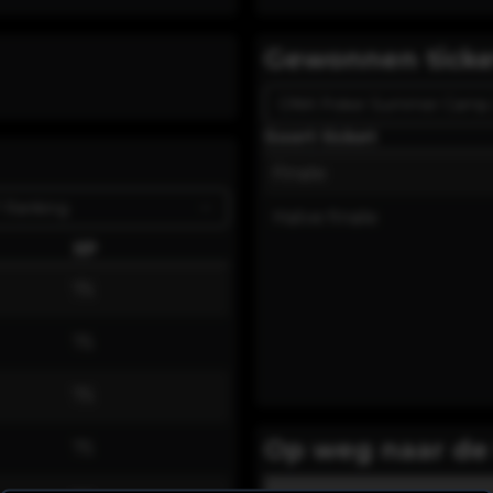
Gewonnen ticke
ONK Poker Summer Camp 
Soort ticket
Finale
 Ranking
Halve finale
XP
75
75
75
Op weg naar de 
75