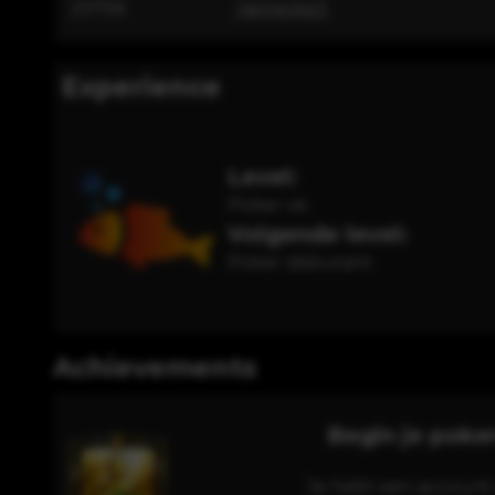
20756
Jannickp3
Experience
Level:
Poker vis
Volgende level:
Poker debutant
Achievements
Begin je poker
Je hebt een accoun