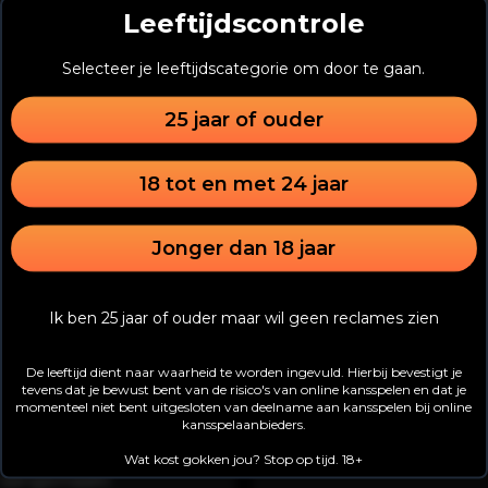
75
Leeftijdscontrole
Selecteer je leeftijdscategorie om door te gaan.
Resultaten
25 jaar of ouder
Toernooi
Locatie
18 tot en met 24 jaar
Eerste
Vorige
Jonger dan 18 jaar
Ik ben 25 jaar of ouder maar wil geen reclames zien
De leeftijd dient naar waarheid te worden ingevuld. Hierbij bevestigt je
tevens dat je bewust bent van de risico's van online kansspelen en dat je
momenteel niet bent uitgesloten van deelname aan kansspelen bij online
kansspelaanbieders.
carrière
Wat kost gokken jou? Stop op tijd. 18+
t aangemaakt