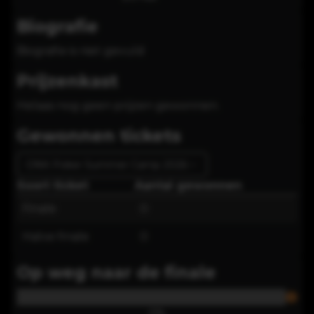
Biografie
Biografie is niet gevuld
Prijzenkast
Helaas nog geen prijzen gewonnen.
Gewonnen tickets
ONK Poker Summer Camp 2026
Soort ticket
Aantal gewonnen
Finale
0
Halve finale
0
Op weg naar de finale
0
%