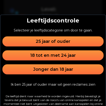
Level:
Poker vis
Leeftijdscontrole
Volgende level:
Poker debutant
Selecteer je leeftijdscategorie om door te gaan.
25 jaar of ouder
Achievements
18 tot en met 24 jaar
Begin je pokercarrière
Jonger dan 18 jaar
Je hebt een account aangemaakt
1
/
1
Ik ben 25 jaar of ouder maar wil geen reclames zien
De leeftijd dient naar waarheid te worden ingevuld. Hierbij bevestigt je
tevens dat je bewust bent van de risico's van online kansspelen en dat je
momenteel niet bent uitgesloten van deelname aan kansspelen bij online