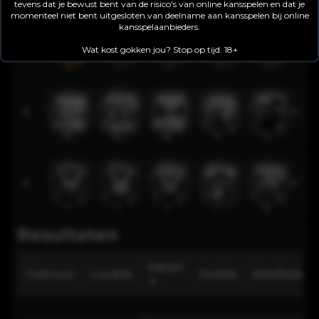
tevens dat je bewust bent van de risico's van online kansspelen en dat je
momenteel niet bent uitgesloten van deelname aan kansspelen bij online
kansspelaanbieders.
Wat kost gokken jou? Stop op tijd. 18+
Resultaten
Datum
Toernooi
Locatie
Positie
Resultaat
▼