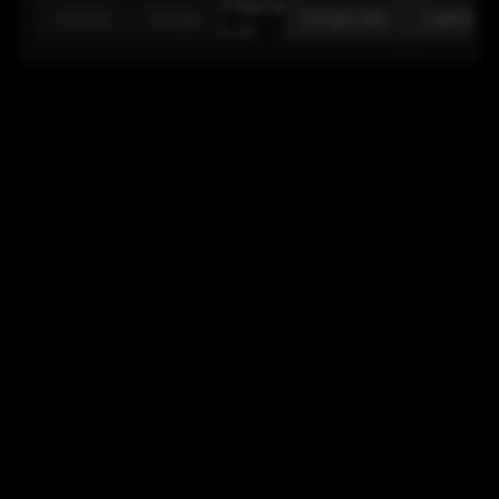
Pagina
Eerste
Vorige
Volgende
Laatste
1
/
0