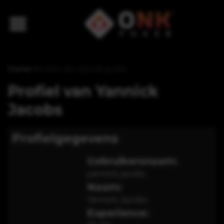
Home
>
Profiel van yannick jacobs
Profiel van
Yannick
Jacobs
Profielgegevens
Gebruikersnaam:
yannick jacobs
Naam:
Yannick Jacobs
Experience: