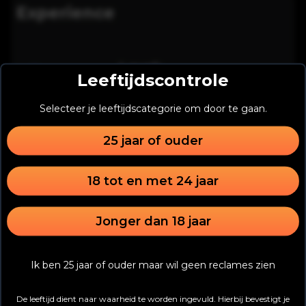
Experience
Level:
Leeftijdscontrole
Poker vis
Volgende level:
Selecteer je leeftijdscategorie om door te gaan.
Poker debutant
25 jaar of ouder
Achievements
18 tot en met 24 jaar
Begin je pokercarrière
Jonger dan 18 jaar
Je hebt een account aangemaakt
Ik ben 25 jaar of ouder maar wil geen reclames zien
1
/
1
De leeftijd dient naar waarheid te worden ingevuld. Hierbij bevestigt je