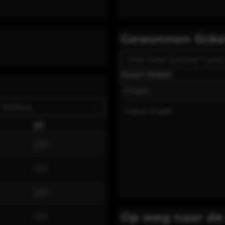
Gewonnen ticke
ONK Poker Summer Camp 
Soort ticket
Finale
 Ranking
Halve finale
XP
225
225
225
Op weg naar de 
225