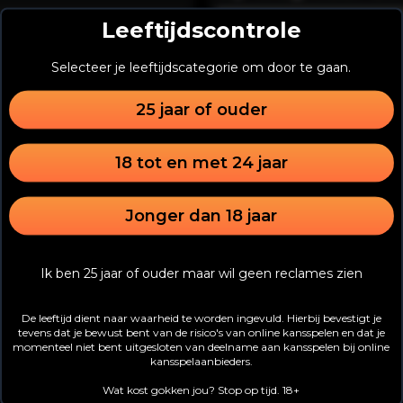
Leeftijdscontrole
225
Selecteer je leeftijdscategorie om door te gaan.
Resultaten
25 jaar of ouder
Toernooi
18 tot en met 24 jaar
Pokerkampioenschap
van Heerenveen
Jonger dan 18 jaar
Pokerkampioenschap
van Dwingeloo
Ik ben 25 jaar of ouder maar wil geen reclames zien
Pokerkampioenschap
van Dalfsen
De leeftijd dient naar waarheid te worden ingevuld. Hierbij bevestigt je
tevens dat je bewust bent van de risico's van online kansspelen en dat je
Pokerkampioenschap
momenteel niet bent uitgesloten van deelname aan kansspelen bij online
van Jirnsum
kansspelaanbieders.
carrière
Wat kost gokken jou? Stop op tijd. 18+