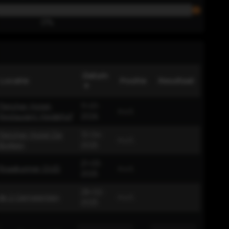
0
%
Datum
Locatie
Positie
Resultaat
▼
Fletcher Hotel-
11-01-
n.v.t.
Restaurant Heidehof
2026
Fletcher Hotel De
13-04-
n.v.t.
Borken
2025
21-03-
Roadrunner OUD
n.v.t.
2025
28-02-
de 2 Gemeenten
n.v.t.
2025