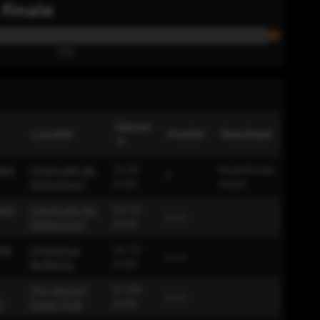
finale
0
%
Datum
Locatie
Positie
Resultaat
▼
lst
Feestcafé de
15-05-
Kwartfinale
7
Rietschoof
2026
ticket
lst
Feestcafé de
04-12-
n.v.t.
Rietschoof
2025
jk
Dorpshuis
24-10-
n.v.t.
BuBeClu
2025
The Sacred
31-08-
n.v.t.
5
Heart Pub
2025