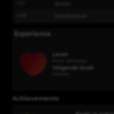
1037
Sierdjan
1038
TwanBoekhorst
Experience
Level:
Poker liefhebber
Volgende level:
ONKPér
Achievements
Begin je poker