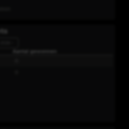
/2023
ts
2026
Aantal gewonnen
0
0