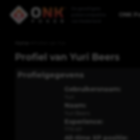
De gezelligste
ONK P
pokercompetitie
van Nederland
Home
>
Profiel van Yuri
Profiel van
Yuri Beers
Profielgegevens
Gebruikersnaam:
Yuri
Naam:
Yuri Beers
Experience:
779
XP
All-time XP positie: