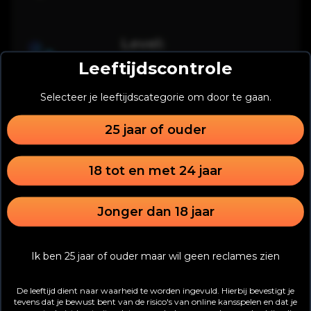
Level:
Poker vis
Leeftijdscontrole
Volgende level:
Selecteer je leeftijdscategorie om door te gaan.
Poker debutant
25 jaar of ouder
Achievements
18 tot en met 24 jaar
Begin je pokercarrière
Jonger dan 18 jaar
Je hebt een account aangemaakt
Ik ben 25 jaar of ouder maar wil geen reclames zien
1
/
1
De leeftijd dient naar waarheid te worden ingevuld. Hierbij bevestigt je
tevens dat je bewust bent van de risico's van online kansspelen en dat je