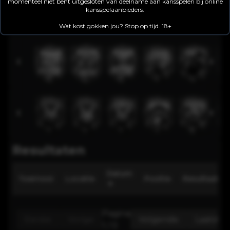
momenteel niet bent uitgesloten van deelname aan kansspelen bij online
kansspelaanbieders.
Wat kost gokken jou? Stop op tijd. 18+
Resultaten
Datum
Toernooi
Locatie
Positie
Resultaat
▼
Pagina
Eerste
Vorige
Volgende
Laatste
1
/
0