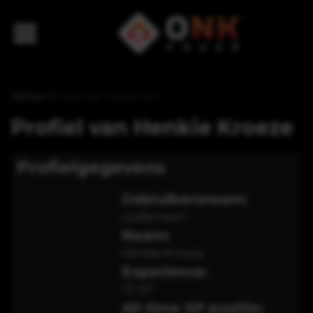
Home
>
Profiel van zuiderveen
Profiel van
Henkie Kroeze
Profielgegevens
Gebruikersnaam:
zuiderveen
Naam:
Henkie Kroeze
Experience:
75
XP
All-time XP positie: