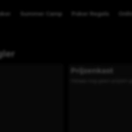
oker
Summer Camp
Poker Regels
Onli
ler
Prijzenkast
Helaas nog geen prijzen