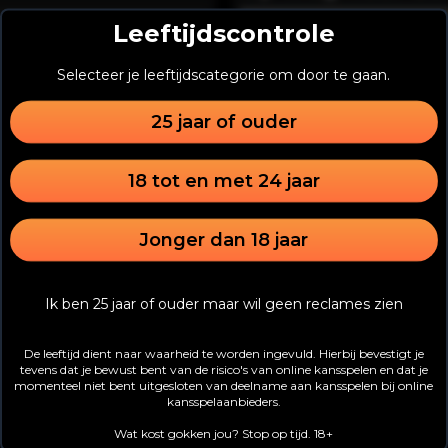
Leeftijdscontrole
95
Selecteer je leeftijdscategorie om door te gaan.
Resultaten
25 jaar of ouder
Toernooi
18 tot en met 24 jaar
Pokerkampioenschap van
Noordwijk
Jonger dan 18 jaar
Pokerkampioenschap van
Zandvoort
Ik ben 25 jaar of ouder maar wil geen reclames zien
Pokerkampioenschap van
Katwijk
De leeftijd dient naar waarheid te worden ingevuld. Hierbij bevestigt je
tevens dat je bewust bent van de risico's van online kansspelen en dat je
momenteel niet bent uitgesloten van deelname aan kansspelen bij online
Eerste
Vorige
kansspelaanbieders.
carrière
Wat kost gokken jou? Stop op tijd. 18+