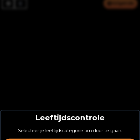
Volgende
Leeftijdscontrole
Selecteer je leeftijdscategorie om door te gaan.