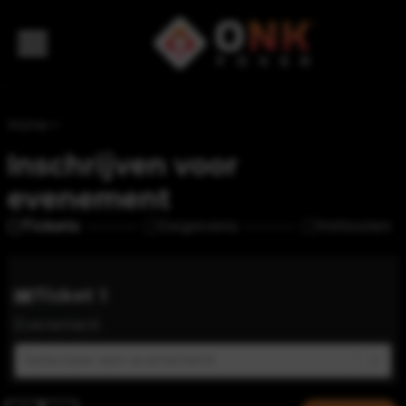
Home
>
Inschrijven voor
evenement
Tickets
Gegevens
Voltooien
Ticket
1
Evenement
Selecteer een evenement