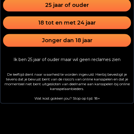
25 jaar of ouder
18 tot en met 24 jaar
Jonger dan 18 jaar
Ik ben 25 jaar of ouder maar wil geen reclames zien
De leeftijd dient naar waarheid te worden ingevuld. Hierbij bevestigt je
tevens dat je bewust bent van de risico's van online kansspelen en dat je
momenteel niet bent uitgesloten van deelname aan kansspelen bij online
kansspelaanbieders.
Wat kost gokken jou? Stop op tijd. 18+