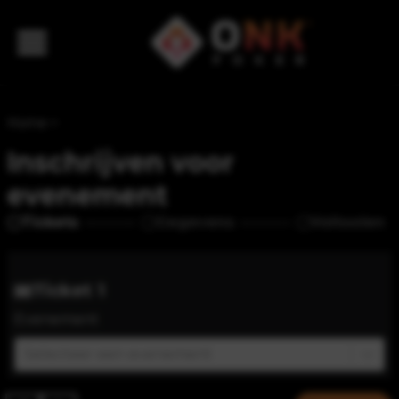
Home
>
Inschrijven voor
evenement
Tickets
Gegevens
Voltooien
Ticket
1
Evenement
Selecteer een evenement