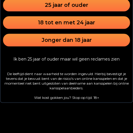
25 jaar of ouder
18 tot en met 24 jaar
Jonger dan 18 jaar
Ik ben 25 jaar of ouder maar wil geen reclames zien
De leeftijd dient naar waarheid te worden ingevuld. Hierbij bevestigt je
tevens dat je bewust bent van de risico's van online kansspelen en dat je
momenteel niet bent uitgesloten van deelname aan kansspelen bij online
kansspelaanbieders.
Wat kost gokken jou? Stop op tijd. 18+