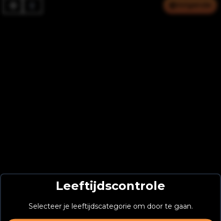
Volgende
Leeftijdscontrole
Selecteer je leeftijdscategorie om door te gaan.