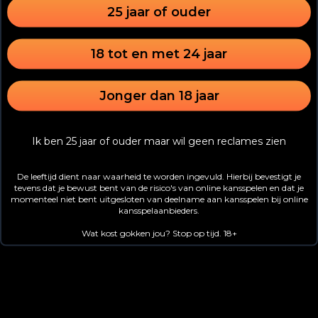
25 jaar of ouder
18 tot en met 24 jaar
Jonger dan 18 jaar
Ik ben 25 jaar of ouder maar wil geen reclames zien
De leeftijd dient naar waarheid te worden ingevuld. Hierbij bevestigt je
tevens dat je bewust bent van de risico's van online kansspelen en dat je
momenteel niet bent uitgesloten van deelname aan kansspelen bij online
kansspelaanbieders.
Wat kost gokken jou? Stop op tijd. 18+