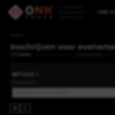
De gezelligste
ONK P
pokercompetitie
van Nederland
Home
>
Inschrijven voor evenem
Tickets
Gegevens
Ticket
1
Evenement
Selecteer een evenement