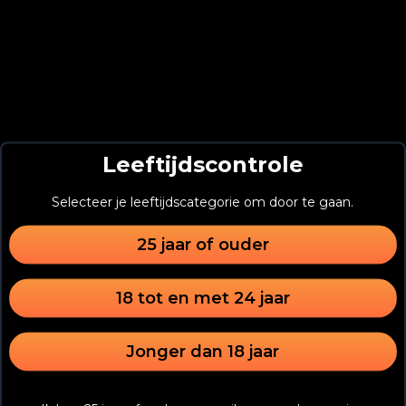
Leeftijdscontrole
Selecteer je leeftijdscategorie om door te gaan.
25 jaar of ouder
18 tot en met 24 jaar
Jonger dan 18 jaar