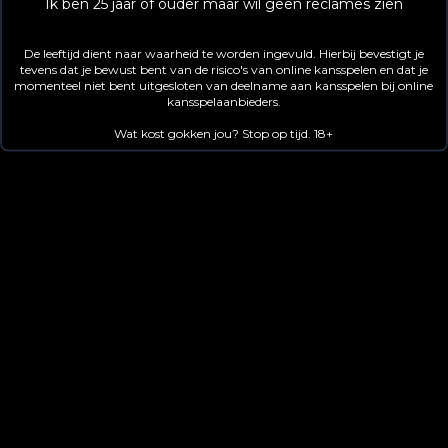
Ik ben 25 jaar of ouder maar wil geen reclames zien
De leeftijd dient naar waarheid te worden ingevuld. Hierbij bevestigt je
tevens dat je bewust bent van de risico's van online kansspelen en dat je
momenteel niet bent uitgesloten van deelname aan kansspelen bij online
kansspelaanbieders.
Wat kost gokken jou? Stop op tijd. 18+