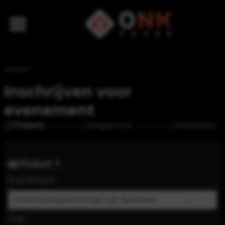
Home
>
Inschrijven voor
evenement
Tickets
Gegevens
Voltooien
Ticket
1
Evenement
Pokerkampioenschap van Aalsmeer
Prijs