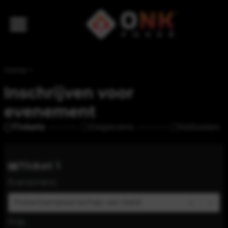
Home
>
Inschrijven voor
evenement
Tickets
Gegevens
Voltooien
Ticket
1
Evenement
Pokerkampioenschap van Aalst
Prijs