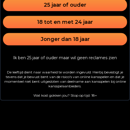
25 jaar of ouder
18 tot en met 24 jaar
Jonger dan 18 jaar
Ik ben 25 jaar of ouder maar wil geen reclames zien
De leeftijd dient naar waarheid te worden ingevuld. Hierbij bevestigt je
tevens dat je bewust bent van de risico's van online kansspelen en dat je
momenteel niet bent uitgesloten van deelname aan kansspelen bij online
kansspelaanbieders.
Wat kost gokken jou? Stop op tijd. 18+