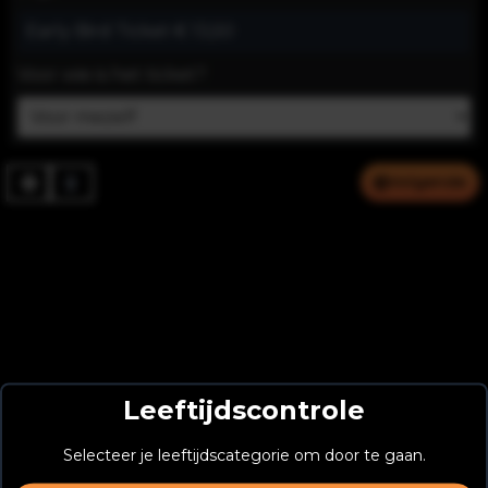
Voor wie is het ticket?
Volgende
Leeftijdscontrole
Selecteer je leeftijdscategorie om door te gaan.