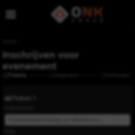
Home
>
Inschrijven voor
evenement
Tickets
Gegevens
Voltooien
Ticket
1
Evenement
Pokerkampioenschap van Beetsterzwaag
Prijs