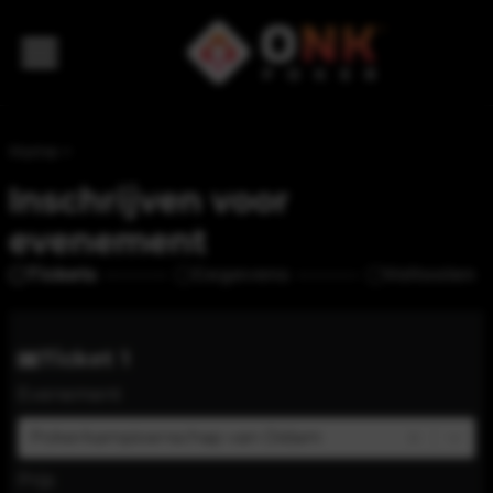
Home
>
Inschrijven voor
evenement
Tickets
Gegevens
Voltooien
Ticket
1
Evenement
Pokerkampioenschap van Didam
Prijs