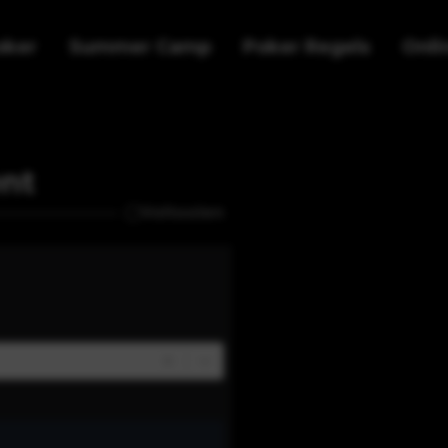
oker
Summer Camp
Poker Regels
Onli
ent
Voltooien