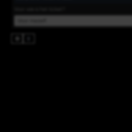
Voor wie is het ticket?