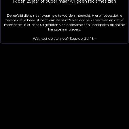
Ik ben 25 jaar of ouder maar wil geen reclames zien
De leeftijd dient naar waarheid te worden ingevuld. Hierbij bevestigt je
tevens dat je bewust bent van de risico's van online kansspelen en dat je
momenteel niet bent uitgesloten van deelname aan kansspelen bij online
kansspelaanbieders.
Wat kost gokken jou? Stop op tijd. 18+