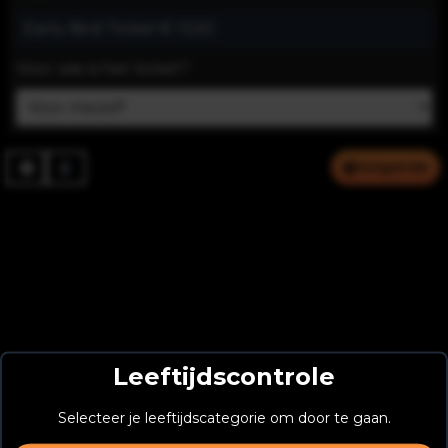
Voor wie is het ticket?
Volgende
Leeftijdscontrole
Selecteer je leeftijdscategorie om door te gaan.