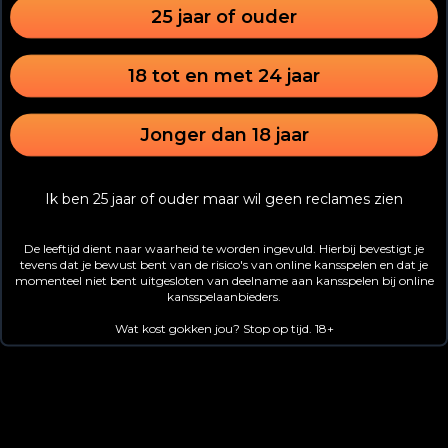
25 jaar of ouder
18 tot en met 24 jaar
Jonger dan 18 jaar
Ik ben 25 jaar of ouder maar wil geen reclames zien
De leeftijd dient naar waarheid te worden ingevuld. Hierbij bevestigt je
tevens dat je bewust bent van de risico's van online kansspelen en dat je
momenteel niet bent uitgesloten van deelname aan kansspelen bij online
kansspelaanbieders.
Wat kost gokken jou? Stop op tijd. 18+