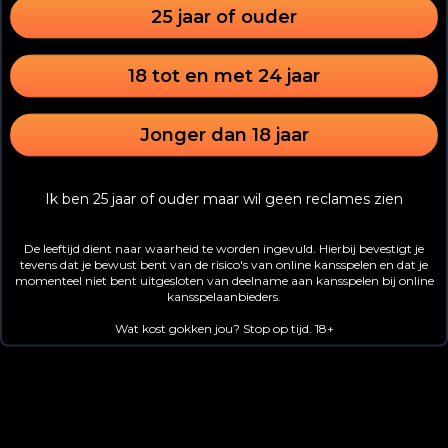
25 jaar of ouder
18 tot en met 24 jaar
Jonger dan 18 jaar
Ik ben 25 jaar of ouder maar wil geen reclames zien
De leeftijd dient naar waarheid te worden ingevuld. Hierbij bevestigt je
tevens dat je bewust bent van de risico's van online kansspelen en dat je
momenteel niet bent uitgesloten van deelname aan kansspelen bij online
kansspelaanbieders.
Wat kost gokken jou? Stop op tijd. 18+