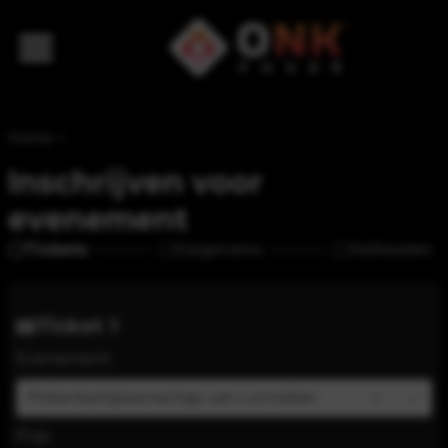
Home
>
Inschrijven voor
evenement
Tickets
Gegevens
Voltooien
Ticket
1
Evenement
Pokerkampioenschap van Lonneker
Prijs